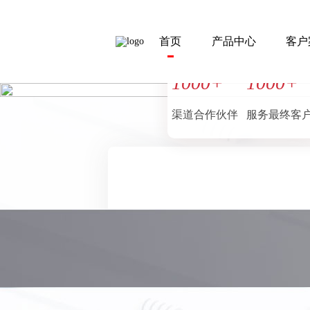
首页
产品中心
客户
1000
+
1000
+
渠道合作伙伴
服务最终客
k8.com存储