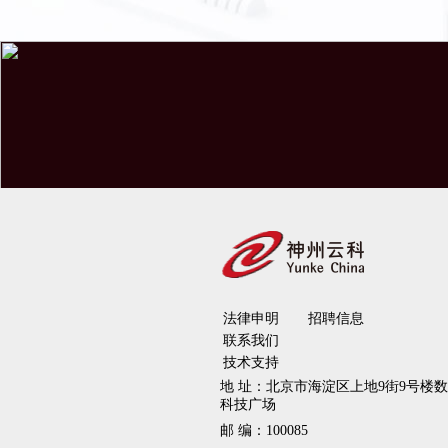
k8.com(中国区)官方网站推出的支持端到
端NVMe及纵向和横向扩展的全闪存系
列，是专为数据时代设计的现代化存储一
体机。
查看详情
k8
法律申明
招聘信息
联系我们
技术支持
地 址：
北京市海淀区上地9街9号楼
正大集团
科技广场
邮 编：
100085