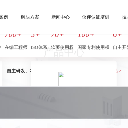
案例
解决方案
新闻中心
伙伴认证培训
技
700
+
5
+
70
+
100
+
6
+
户
在编工程师
ISO体系
软著使用权
国家专利使用权
自主开
产品中心
自主研发、本地生产更易满足本土企业所需
全部产品 >
客户
技术
服务
导向
驱动
先行
Customer oriented,technology driven,service first
获取方案
k8.com计算