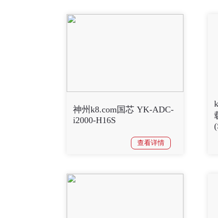
神州k8.com国芯 YK-ADC-
i2000-H16S
查看详情