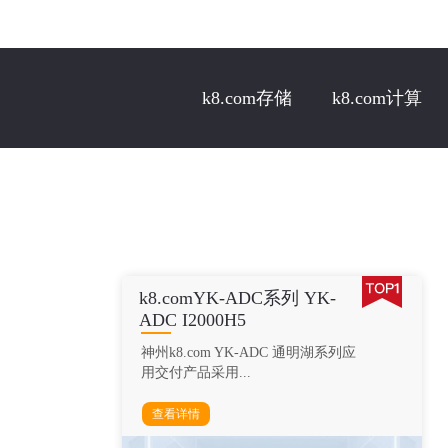
k8.com存储
k8.com计算
k8.comYK-ADC系列 YK-
ADC I2000H5
神州k8.com YK-ADC 通明湖系列应
用交付产品采用...
查看详情