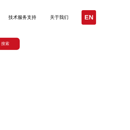
EN
技术服务支持
关于我们
搜索