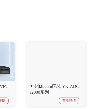
神州k8.com国芯 YK-ADC-
YK-
i2000系列
详情
查看详情