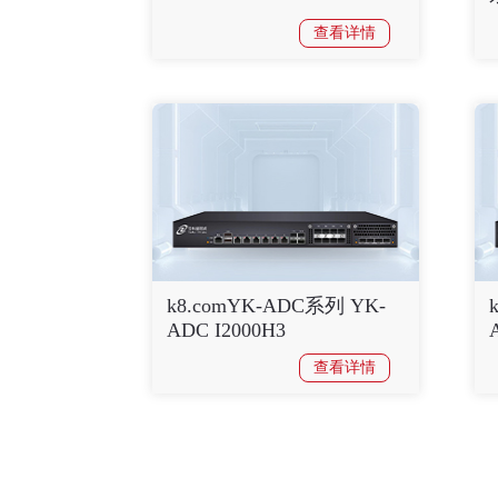
查看详情
k8.comYK-ADC系列 YK-
ADC I2000H3
查看详情