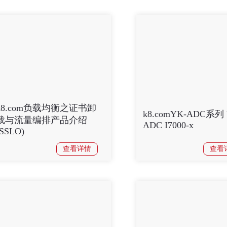
k8.com负载均衡之证书卸
k8.comYK-ADC系列 
载与流量编排产品介绍
ADC I7000-x
(SSLO)
查看详情
查看