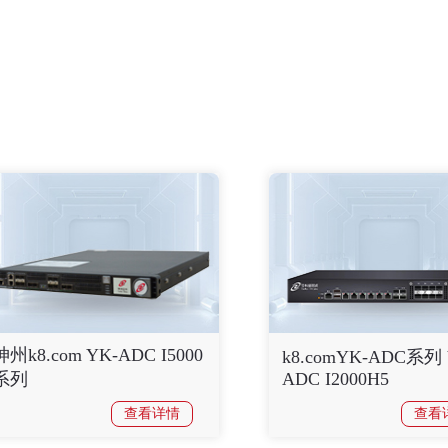
神州k8.com YK-ADC I5000
k8.comYK-ADC系列 
ADC I2000H5
系列
查看详情
查看