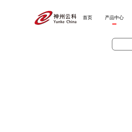
首页
产品中心