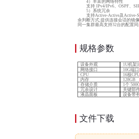
4）丰富的网络特性
支持
IPv4/IPv6、OSP
5）
系统冗余
支持Active-Active及A
余判断方式;提供连接会话的镜
同一集群最高支持32台的配置同
规格参数
设备外观
1U机架
网络接口
10G端口
CPU
16
核
CP
内存
128
GB
存储介质
1个
50
0
冗余设计
关键部
液晶面板
设备带
文件下载