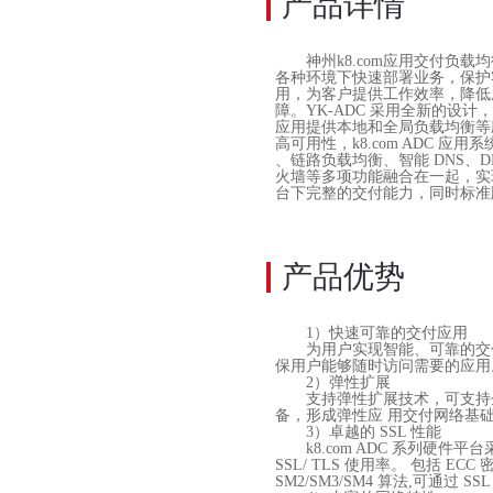
产品详情
神州k8.com应用交付负载
各种环境下快速部署业务，保护客
用，为客户提供工作效率，降低
障。YK-ADC 采用全新的设计，
应用提供本地和全局负载均衡等
高可用性，k8.com ADC 
、链路负载均衡、智能 DNS、DD
火墙等多项功能融合在一起，实
台下完整的交付能力，同时标准
产品优势
1）快速可靠的交付应用
为
用户
实现智能
、可靠
的
交
保用户能够随时访问需要的应用
2）弹性扩展
支持弹性扩展技术，可支持
备，形成弹性应 用交付网络基
3）卓越的 SSL 性能
k8.com
ADC 系列硬件平台
SSL/ TLS 使用率。 包括 
SM2/SM3/SM4 算法,可通过 S