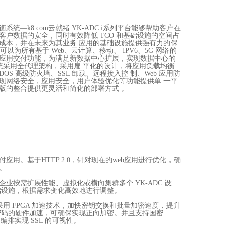
均衡系统
—k8.com云就绪 YK-ADC i系列平台能够帮助客户在
户数据的安全，同时有效降低 TCO 和基础设施的空间占
成本，并在未来为其业务 应用的基础设施提供强有力的保
可以为所有基于 Web、云计算、移动、 IPV6、5G 网络的
应用交付功能，为满足新数据中心扩展，实现数据中心的
应用系统采用全代理架构，采用扁 平化的设计，将应用负载均衡
OS 高级防火墙、SSL 卸载、远程接入控 制、Web 应用防
现网络安全，应用安全，用户体验优化等功能提供单 一平
版的整合提供更灵活和简化的部署方式 。
付应用。
基于
HTTP 2.0，针对现在的web应用进行优化，确
。
企业按需扩展性能、虚拟化或横向集群多个
YK-ADC 设
础设施，根据需求变化高效地进行调整。
采用 FPGA 加速技术，加快密钥交换和批量加密速度，提升
ECC 密码的硬件加速，可确保实现正向加密。并且支持国密
SL 编排实现 SSL 的可视性。