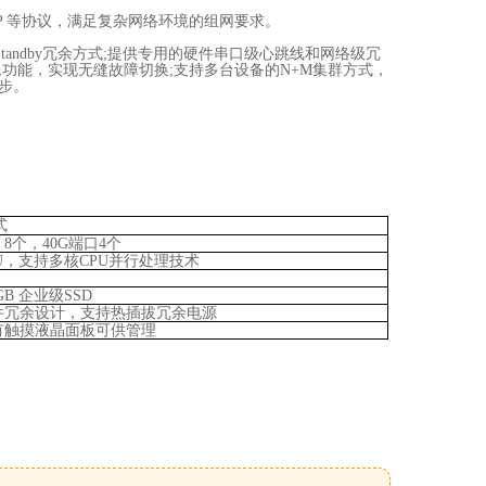
F、SIP 等协议，满足复杂网络环境的组网要求。
ctive-Standby冗余方式;提供专用的硬件串口级心跳线和网络级冗
像功能，实现无缝故障切换;支持多台设备的N+M集群方式，
步。
式
 8个，40G端口4个
U，支持多核CPU并行处理技术
GB 企业级SSD
件冗余设计，支持热插拔冗余电源
有触摸液晶面板可供管理