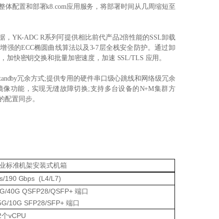
体配置和部署k8.com应用服务，将部署时间从几周缩短至
，YK-ADC R系列可提供相比前代产品2倍性能的SSL卸载
增强的ECC椭圆曲线算法以及3-7层全栈安全防护。通过卸
程，加快密钥交换和批量加密速度，加速 SSL/TLS 应用。
ctive-Standby冗余方式;提供专用的硬件串口级心跳线和网络级冗余
镜像功能，实现无缝故障切换;支持多台设备的N+M集群方
台的配置同步。
行业标准机架安装式机箱
s
/19
0
Gbps
(
L4/L7
)
0G/40G QSFP28/QSFP+ 端口
5G/10G SFP28/SFP+ 端口
2
个vCPU