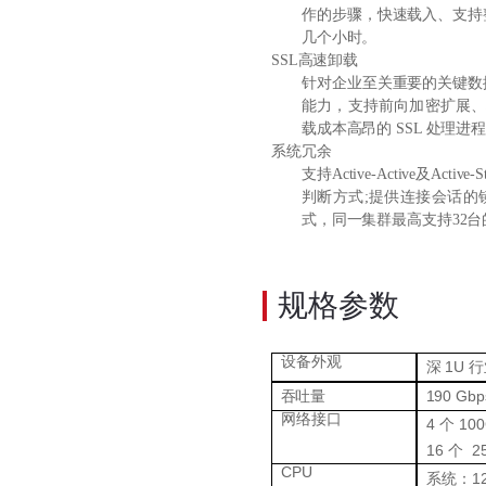
作的步骤，快速载入、支持整
几个小时。
SSL高速卸载
针对企业至关重要的关键数据
能力，支持前向加密扩展、
载成本高昂的 SSL 处理进
系统冗余
支持Active-Active及A
判断方式;提供连接会话的
式，同一集群最高支持32
规格参数
设备外观
深
1U 
吞吐量
19
0
Gbp
网络接口
4 个 10
16 个 2
CPU
系统：1