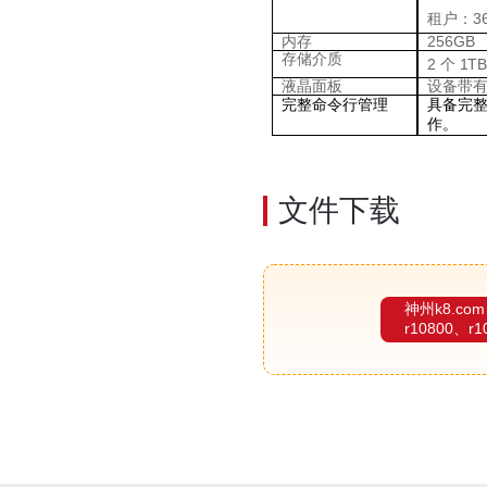
租户：3
内存
256GB
存储介质
2
个
1T
液晶面板
设备带
完整命令行管理
具备完整
作。
文件下载
神州k8.com
r10800、r1