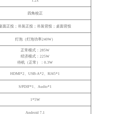
1.2x
四角校正
桌面正投；吊装正投；吊装背投；桌面背投
灯泡（灯泡功率
240W）
正常模式：
285W
经济模式：
225W
待机（正常）：
0.3W
HDMI*2、USB-A*2、RJ45*1
S/PDIF*1、Audio*1
1*5W
Android 7.1