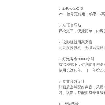
5.
2.4G\5G双频
WIFI信号更稳定，畅享5G
6.
AI语音导航
轻松交互，便捷简单，内容
7.
投影机就用高亮度
高亮度投影机，无惧高亮环
8.
灯泡寿命
20000小时
ECO模式下，灯泡使用寿命
使用长达10年。（一年按2
9.
专业音效设计
好画质当然配好声音，采用
习、观影，都能拥有专业级
10.
智能系统