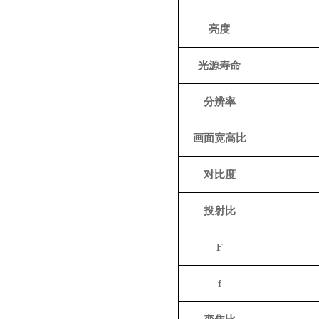
亮度
光源寿命
分辨率
画面宽高比
对比度
投射比
F
f