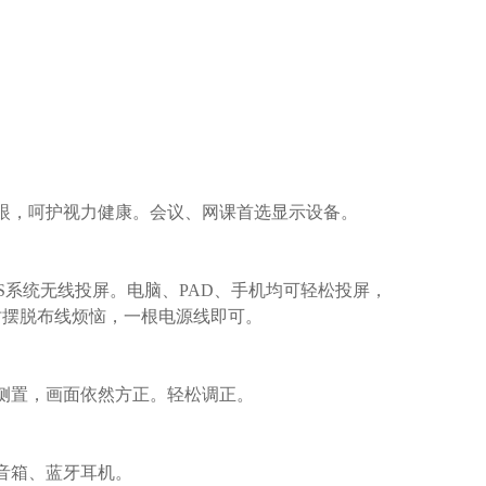
。
眼，呵护视力健康。会议、网课首选显示设备。
id、IOS系统无线投屏。电脑、PAD、手机均可轻松投屏，
时摆脱布线烦恼，一根电源线即可。
侧置，画面依然方正。轻松调正。
音箱、蓝牙耳机。