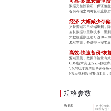
可靠
-多重安全障
数据完整性验证，保证落盘
备份存储之间可复制重删后
经济
-大幅减少存
支持源端和目标端重删，降
变长数据块重删技术，重删
大数据重删压缩可达
10～3
源端重删，备份带宽需求最
高效
-快速备份/恢
源端重删，数据传输量有效
CDM技术实现Oracle数
VM的CBT级增量快速备份
HBase归档数据查询工具，
规格参数
数据库
支持
Orac
物理备份：