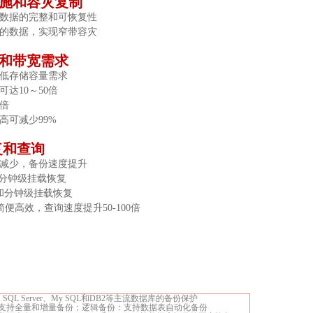
措施和容灾复制
数据的完整和可恢复性
的数据，实现窄带容灾
储和带宽需求
低存储容量需求
可达
10～50倍
0倍
高可减少
99%
复和查询
减少，备份速度提升
据库分钟级挂载恢复
和分钟级挂载恢复
简便高效，查询速度提升50-100
倍
le、SQL Server、My SQL和DB2等主流数据库的备份保护
支持全量和增量备份；逻辑备份：支持数据表自动化备份