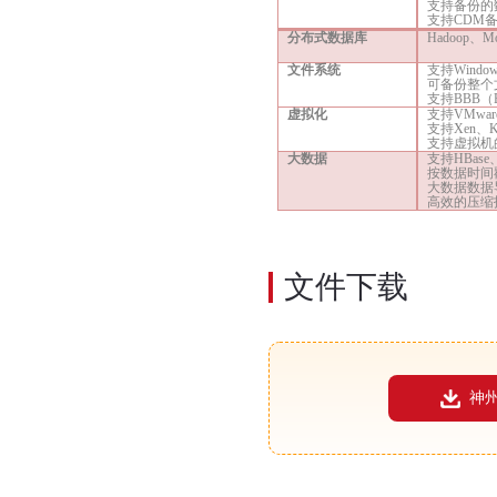
支持备份的
支持
CDM
分布式数据库
Hadoop、M
文件系统
支持
Wind
可备份整个
支持
BBB（B
虚拟化
支持
VMw
支持
Xen、
支持虚拟机
大数据
支持
HBas
按数据时间
大数据数据
高效的压缩
文件下载
神州