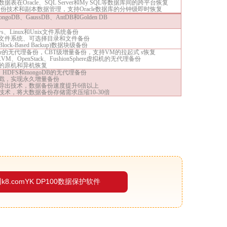
数据表在
Oracle、SQL Server和My SQL等数据库间的跨平台恢复
备份技术和副本数据管理，支持Oracle数据库的分钟级即时恢复
ongoDB、GaussDB、AntDB和Golden DB
ows、Linux和Unix文件系统备份
文件系统、可选择目录和文件备份
lock-Based Backup)数据块级备份
are的无代理备份，CBT级增量备份，支持VM的拉起式
s
恢复
KVM、OpenStack、FushionSphere虚拟机的无代理备份
的原机和异机恢复
e、HDFS和mongoDB的无代理备份
戳，实现永久增量备份
导出技术，数据备份速度提升
6倍以上
技术，将大数据备份存储需求压缩
10-30倍
k8.comYK DP100数据保护软件