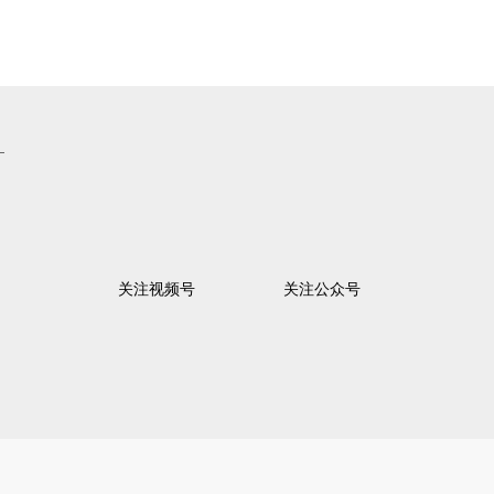
关注视频号
关注公众号