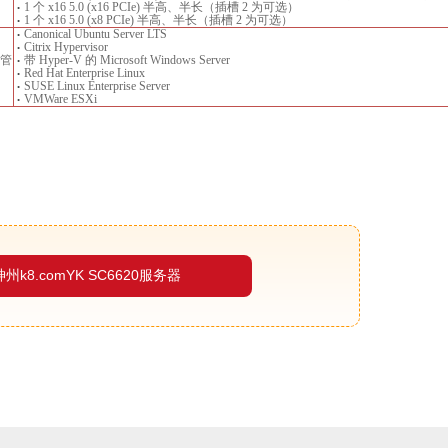
1 个 x16 5.0 (x16 PCIe) 半高、半长（插槽 2 为可选）
•
1 个 x16 5.0 (x8 PCIe) 半高、半长（插槽 2 为可选）
•
Canonical Ubuntu Server LTS
•
Citrix Hypervisor
•
管
带 Hyper-V 的 Microsoft Windows Server
•
Red Hat Enterprise Linux
•
SUSE Linux Enterprise Server
•
VMWare ESXi
•
神州k8.comYK SC6620服务器