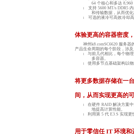
64
个核心和多达
8,960
支持
5600 MT/s DDR5
内
l
和传输数据，从而优化
可选的液冷可高效冷却
l
体验更高的容器密度
神州k8.com
SC6620
服务器
产品生命周期的每个阶段，涉及
与前几代相比，每个物理
l
多容器。
使用多节点基础架构以物
l
将更多数据存储在一
间，从而实现更高的
在硬件
RAID
解决方案中
l
地提高计算性能。
利用第
5
代
E3.S
实现更
l
用于零信任
IT
环境和