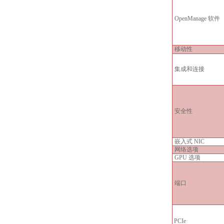
OpenManage 软件
移动性
集成和连接
安全性
嵌入式 NIC
网络选项
GPU 选项
端口
PCIe