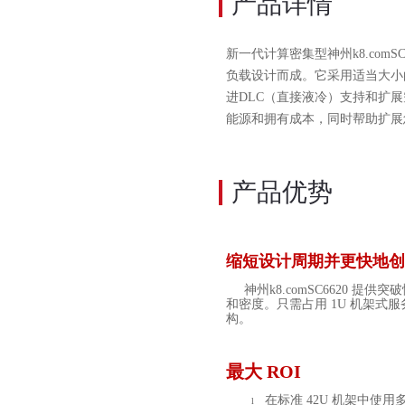
产品详情
新一代计算密集型神州k8.com
S
负载设计而成。它采用适当大小
进
DLC
（直接液冷）支持和扩展
能源和拥有成本，同时帮助扩展
产品优势
缩短设计周期并更快地创
神州k8.com
SC6620
提供突破
和密度。只需占用
1U
机架式服
构。
最大
ROI
在标准
42U
机架中使用
l