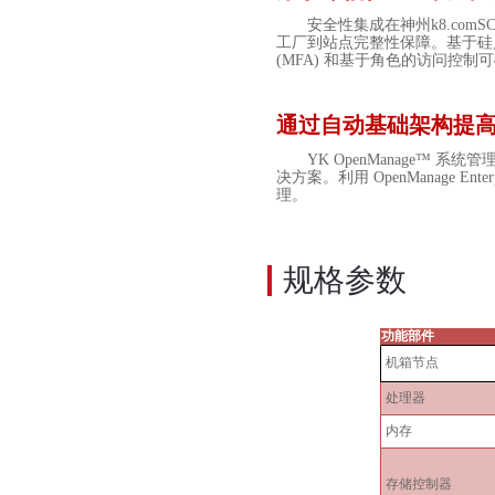
安全性集成在
神州k8.com
SC
工厂到站点完整性保障。基于硅
(MFA)
和基于角色的访问控制可
通过自动基础架构提
YK OpenManage™
系统管理
决方案。利用
OpenManage Enter
理。
规格参数
功能部件
机箱节点
处理器
内存
存储控制器