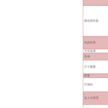
驱动器托架
电源装置
冷却选项
风扇
尺寸
重量
重量
可用性
嵌入式管理