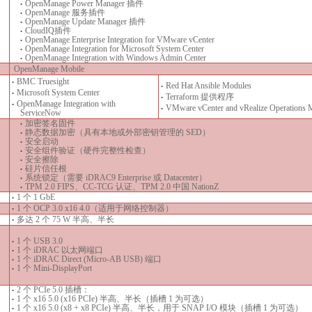
OpenManage Power Manager 插件
•
OpenManage 服务插件
•
OpenManage Update Manager 插件
•
CloudIQ插件
•
OpenManage Enterprise Integration for VMware vCenter
•
OpenManage Integration for Microsoft System Center
•
OpenManage Integration with Windows Admin Center
•
OpenManage Mobile
BMC Truesight
•
Red Hat Ansible Modules
•
Microsoft System Center
•
Terraform
提供程序
•
OpenManage Integration with
•
VMware vCenter and vRealize Operations 
•
ServiceNow
加密签名固件
•
静态数据加密（具有本地或外部密钥管理的 SED）
•
安全启动
•
安全组件验证（硬件完整性检查）
•
安全擦除
•
硅片信任根
•
系统锁定（需要 iDRAC9 Enterprise 或 Datacenter）
•
TPM 2.0 FIPS、CC-TCG 认证、TPM 2.0 中国 NationZ
•
1 个 1 GbE
•
1 个 OCP 3.0 x16 4.0（适用于网络控制器）
•
多达 2 个 75 W 半高、半长
•
1 个 USB 3.0
•
1 个 iDRAC 以太网端口
•
1 个 iDRAC Direct (Micro-AB USB) 端口
•
1 个 Mini-DisplayPort
•
2 个 PCIe 5.0 插槽：
•
1 个 x16 5.0 (x16 PCIe) 半高、半长（插槽 1 为可选）
•
1 个 x16 5.0 (x8 + x8 PCIe) 半高、半长，用于 SNAP I/O 模块（插槽 1 为可选）
•