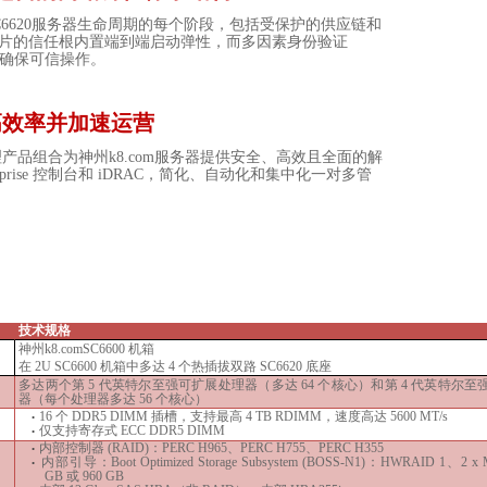
6620
服务器
生命周期的每个阶段，包括受保护的供应链和
片的信任根内置端到端启动弹性，而多因素身份验证
确保可信操作。
高效率并加速运营
产品组合为神州k8.com服务器提供安全、高效且全面的解
prise
控制台和
iDRAC
，简化、自动化和集中化一对多管
技术规格
神州k8.com
SC66
00
机箱
在 2U
S
C6600 机箱中多达 4 个热插拔双路
S
C6620 底座
多达两个第 5 代英特尔至强可扩展处理器（多达 64 个核心）和第 4 代英特尔
器（每个处理器多达 56 个核心）
16 个 DDR5 DIMM 插槽，支持最高 4 TB RDIMM，速度高达 5600 MT/s
•
仅支持寄存式 ECC DDR5 DIMM
•
内部控制器 (RAID)：PERC H965、PERC H755、PERC H355
•
内部引导：Boot Optimized Storage Subsystem (BOSS-N1)：HWRAID 1、2 x M
•
GB 或 960 GB