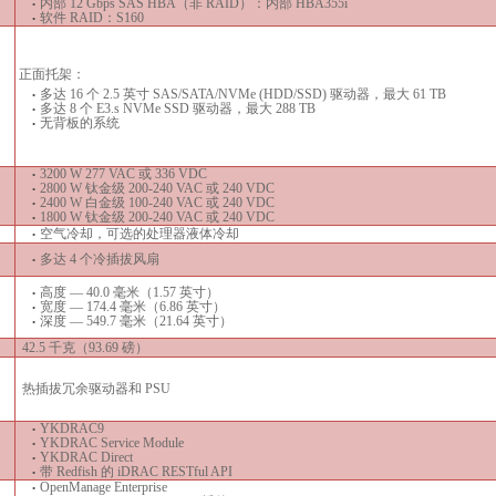
内部 12 Gbps SAS HBA（非 RAID）：内部 HBA355i
•
软件 RAID：S160
•
正面托架：
多达 16 个 2.5 英寸 SAS/SATA/NVMe (HDD/SSD) 驱动器，最大 61 TB
•
多达 8 个 E3.s NVMe SSD 驱动器，最大 288 TB
•
无背板的系统
•
3200 W 277 VAC 或 336 VDC
•
2800 W 钛金级 200-240 VAC 或 240 VDC
•
2400 W 白金级 100-240 VAC 或 240 VDC
•
1800 W 钛金级 200-240 VAC 或 240 VDC
•
空气冷却，可选的处理器液体冷却
•
多达 4 个冷插拔风扇
•
高度 — 40.0 毫米（1.57 英寸）
•
宽度 — 174.4 毫米（6.86 英寸）
•
深度 — 549.7 毫米（21.64 英寸）
•
42.5 千克（93.69 磅）
热插拔冗余驱动器和 PSU
YKDRAC9
•
YKDRAC Service Module
•
YKDRAC Direct
•
带 Redfish 的 iDRAC RESTful API
•
OpenManage Enterprise
•